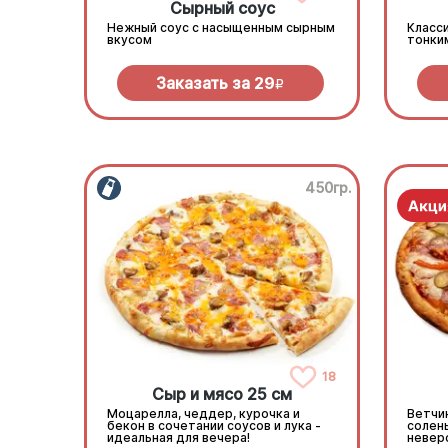
Сырный соус
Нежный соус с насыщенным сырным
Класси
вкусом
тонки
Заказать за
29
R
450гр.
18
Сыр и мясо 25 см
Моцарелла, чеддер, курочка и
Ветчин
бекон в сочетании соусов и лука -
солен
идеальная для вечера!
невер