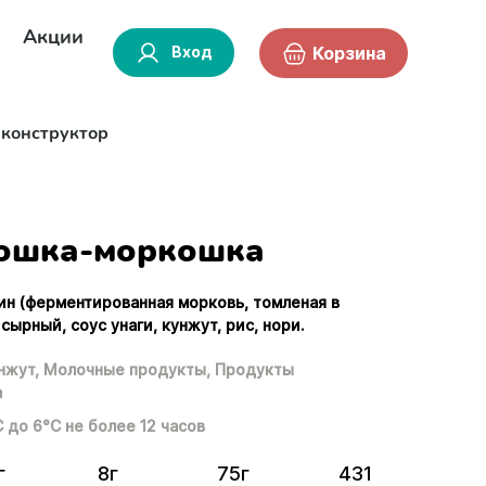
Акции
Вход
Корзина
-конструктор
ошка-моркошка
ин (ферментированная морковь, томленая в
 сырный, соус унаги, кунжут, рис, нори.
нжут,
Молочные продукты,
Продукты
а
С до 6°С не более 12 часов
г
8г
75г
431