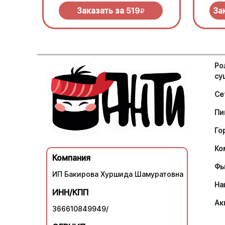
нужно
Заказать за
519
За
R
Ро
су
Се
Пи
Го
Ко
Компания
Фь
ИП Бакирова Хуршида Шамуратовна
На
ИНН/КПП
Ак
366610849949/