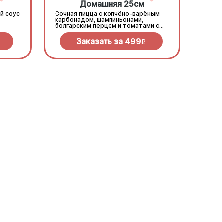
Домашняя 25см
й соус
Сочная пицца с копчёно-варёным
карбонадом, шампиньонами,
болгарским перцем и томатами с
зеленью под моцареллой
Заказать за
499
R