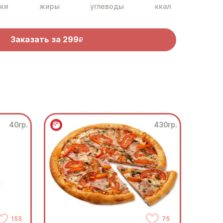
ки
жиры
углеводы
ккал
Заказать за
299
R
40гр.
430гр.
155
75