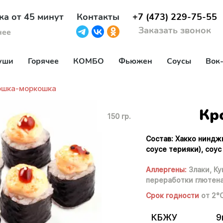
ка от 45 минут
Контакты
+7 (473) 229-75-55
Заказать звонок
нее
уши
Горячее
КОМБО
Фьюжен
Соусы
Вок
ошка-моркошка
Кр
150 гр.
Состав: Хакко ниндж
соусе терияки), соус
Аллергены:
Злаки,
Ку
переработки глютен
Срок годности
от 2°
КБЖУ
9