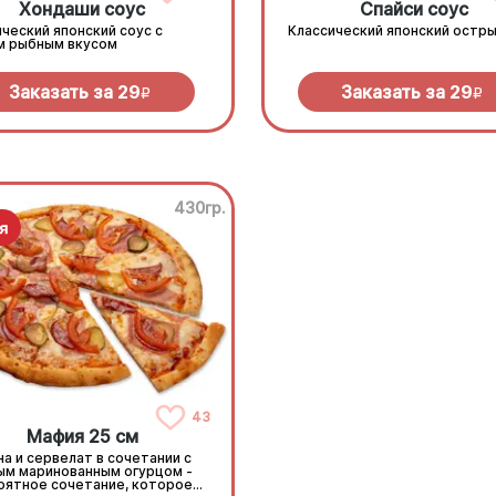
Хондаши соус
Спайси соус
ческий японский соус с
Классический японский остры
м рыбным вкусом
Заказать за
29
Заказать за
29
R
R
430гр.
43
Мафия 25 см
а и сервелат в сочетании с
ым маринованным огурцом -
оятное сочетание, которое