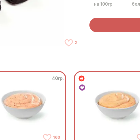
на 100гр
бел
2
40гр.
163