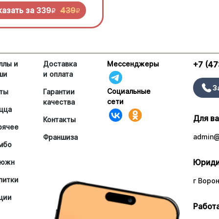
 попробовать!
казать за
339
439
R
R
ллы и
Доставка
Мессенджеры
+7 (47
ши
и оплата
З
Социальные
ты
Гарантии
сети
качества
цца
Для в
Контакты
рячее
admin@
Франшиза
мбо
Юриди
южн
питки
г Ворон
ции
Работа