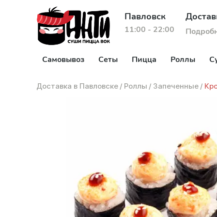
Павловск
Достав
11:00 - 22:00
Подроб
Самовывоз
Сеты
Пицца
Роллы
С
Доставка в Павловске
/
Роллы
/
Запеченные
/
Кр