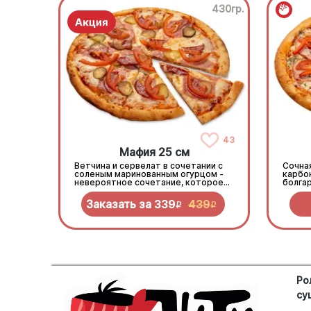
430гр.
43
Мафия 25 см
Ветчина и сервелат в сочетании с
Сочна
соленым маринованным огурцом -
карбо
невероятное сочетание, которое
болга
нужно попробовать!
зелен
Заказать за
339
439
R
R
Ро
су