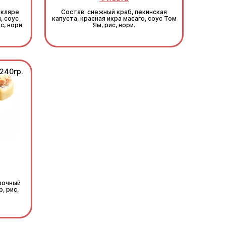
 кляре
Состав: снежный краб, пекинская
, соус
капуста, красная икра масаго, соус Том
с, нори.
Ям, рис, нори.
240гр.
ивочный
, рис,