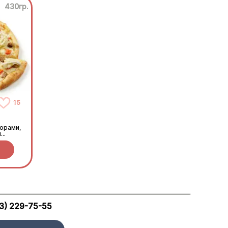
430гр.
15
орами,
м
3) 229-75-55