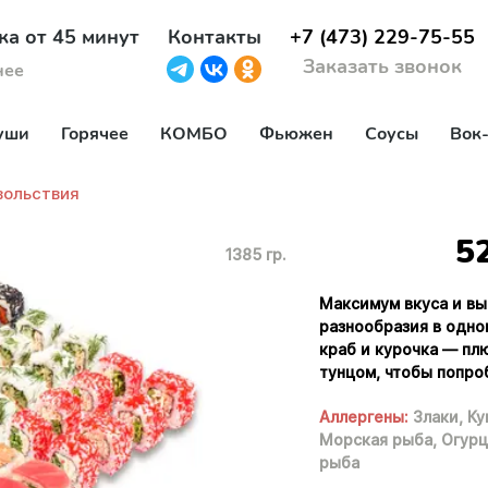
ка от 45 минут
Контакты
+7 (473) 229-75-55
Заказать звонок
нее
уши
Горячее
КОМБО
Фьюжен
Соусы
Вок
вольствия
5
1385 гр.
Максимум вкуса и вы
разнообразия в одном
краб и курочка — пл
тунцом, чтобы попро
Аллергены:
Злаки,
Ку
Морская рыба,
Огурц
рыба