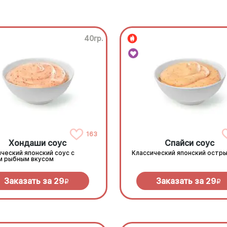
40гр.
163
Хондаши соус
Спайси соус
ческий японский соус с
Классический японский остры
м рыбным вкусом
Заказать за
29
Заказать за
29
R
R