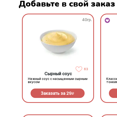
Добавьте в свой заказ
40гр.
63
Сырный соус
Нежный соус с насыщенным сырным
Класси
вкусом
тонки
Заказать за
29
R