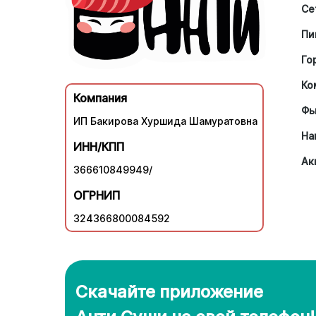
Се
Пи
Го
Ко
Компания
Фь
ИП Бакирова Хуршида Шамуратовна
На
ИНН/КПП
Ак
366610849949/
ОГРНИП
324366800084592
Скачайте приложение