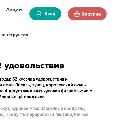
Акции
Вход
Корзина
-конструктор
2 удовольствия
годы: 52 кусочка удовольствия и
 сете. Лосось, тунец, королевский окунь,
юс 4 дегустационных кусочка филадельфии с
бовать ещё один вкус
нжут,
Куриное мясо,
Молочные продукты,
ы,
Продукты переработки глютена,
Речная