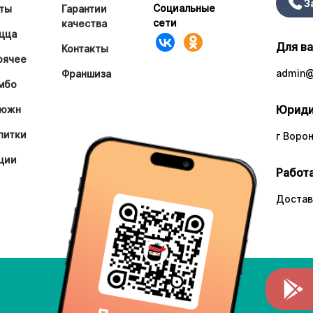
З
Социальные
ты
Гарантии
сети
качества
цца
Для в
Контакты
рячее
admin@
Франшиза
мбо
Юриди
южн
питки
г Ворон
ции
Работа
Достав