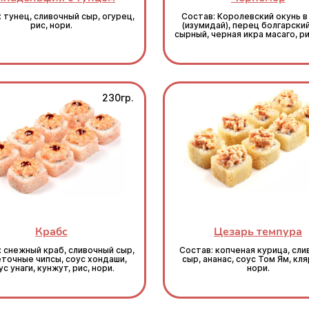
 тунец, сливочный сыр, огурец,
Состав: Королевский окунь в
рис, нори.
(изумидай), перец болгарский
сырный, черная икра масаго, ри
230гр.
Крабс
Цезарь темпура
: снежный краб, сливочный сыр,
Состав: копченая курица, сл
точные чипсы, соус хондаши,
сыр, ананас, соус Том Ям, кляр
ус унаги, кунжут, рис, нори.
нори.