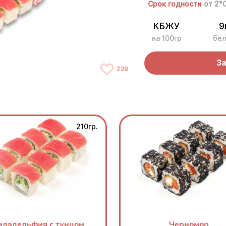
Срок годности
от 2°
КБЖУ
9
на 100гр
бел
За
239
210гр.
ладельфия с тунцом
Черномор