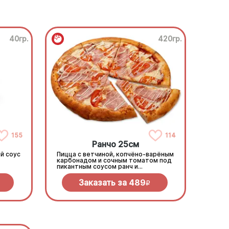
40гр.
420гр.
155
114
Ранчо 25см
й соус
Пицца с ветчиной, копчёно-варёным
карбонадом и сочным томатом под
пикантным соусом ранч и
моцареллой
Заказать за
489
R