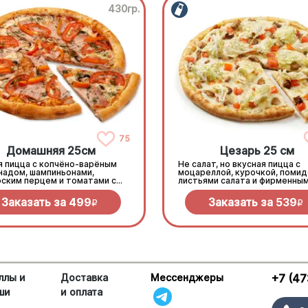
430гр.
75
Домашняя 25см
Цезарь 25 см
я пицца с копчёно-варёным
Не салат, но вкусная пицца с
надом, шампиньонами,
моцареллой, курочкой, помид
рским перцем и томатами с
листьями салата и фирменны
ью под моцареллой
соусом
Заказать за
499
Заказать за
539
R
R
ллы и
Доставка
Мессенджеры
+7 (47
ши
и оплата