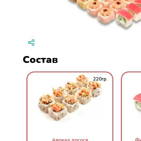
Состав
220гр.
Авокад лосося
Фи