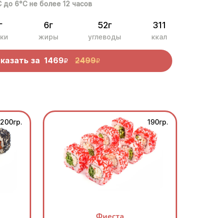
С до 6°С не более 12 часов
г
6г
52г
311
ки
жиры
углеводы
ккал
казать за
1469
2499
R
R
200гр.
190гр.
Фиеста