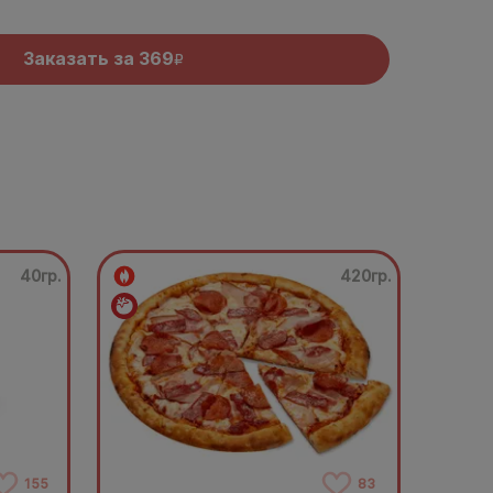
Заказать за
369
R
40гр.
420гр.
155
83