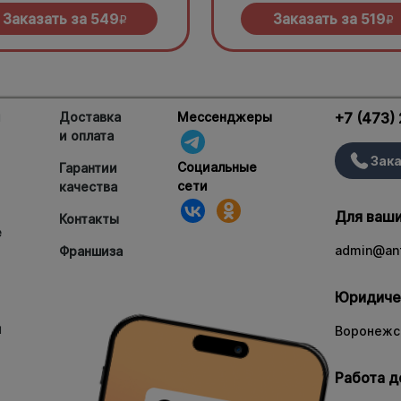
елла и дымный прянный соус
сливочного соуса и моцарелл
кю.
Заказать за
549
Заказать за
519
R
R
и
Доставка
Мессенджеры
+7 (473)
и оплата
Зака
Социальные
Гарантии
сети
качества
Для ваши
Контакты
е
admin@ant
Франшиза
Юридиче
и
Воронежск
Работа д