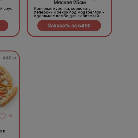
Мясная 25см
й соус
Копченая курочка, сервелат,
пеперони и бекон под моцареллой -
идеальное комбо для любителей
всего мясного!
Заказать за
549
R
440гр.
15
о и