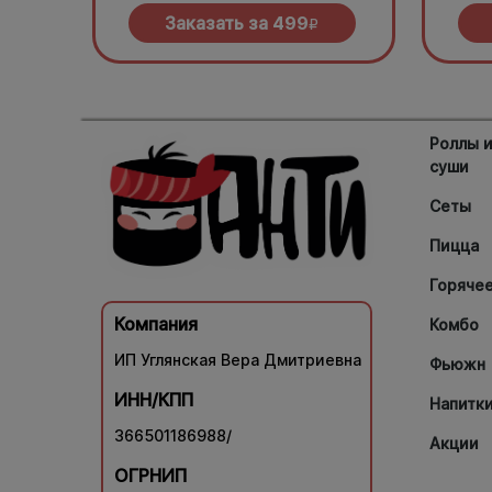
зеленью под моцареллой
моцар
барбе
Заказать за
499
R
Роллы 
суши
Сеты
Пицца
Горяче
Компания
Комбо
ИП Углянская Вера Дмитриевна
Фьюжн
ИНН/КПП
Напитк
366501186988/
Акции
ОГРНИП