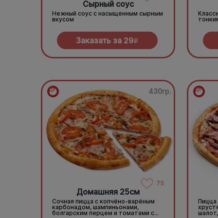
Сырный соус
Нежный соус с насыщенным сырным
Класси
вкусом
тонки
Заказать за
29
R
430гр.
75
Домашняя 25см
Сочная пицца с копчёно-варёным
Пицца
карбонадом, шампиньонами,
хруст
болгарским перцем и томатами с
шалот