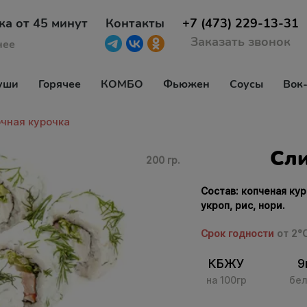
ка от 45 минут
Контакты
+7 (473) 229-13-31
Заказать звонок
нее
уши
Горячее
КОМБО
Фьюжен
Соусы
Вок
чная курочка
Сли
200 гр.
Состав: копченая кур
укроп, рис, нори.
Срок годности
от 2°
КБЖУ
9
на 100гр
бел