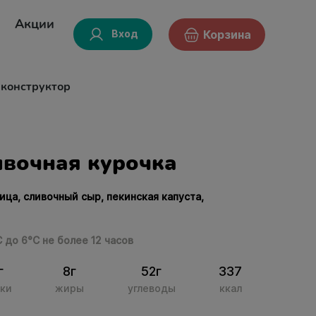
Акции
Вход
Корзина
-конструктор
вочная курочка
ица, сливочный сыр, пекинская капуста,
С до 6°С не более 12 часов
г
8г
52г
337
ки
жиры
углеводы
ккал