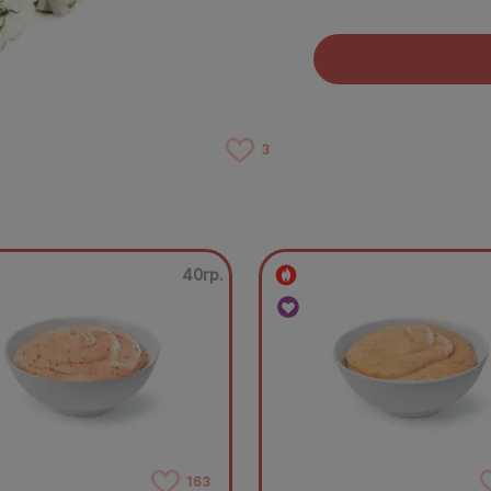
3
40гр.
163