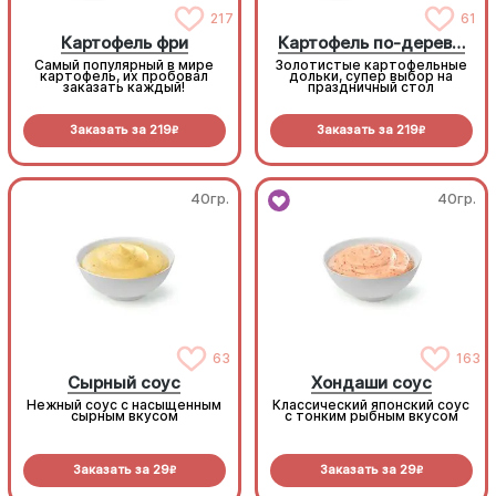
217
61
Картофель фри
Картофель по-деревенски
Самый популярный в мире
Золотистые картофельные
картофель, их пробовал
дольки, супер выбор на
заказать каждый!
праздничный стол
Заказать за
219
Заказать за
219
R
R
40гр.
40гр.
63
163
Сырный соус
Хондаши соус
Нежный соус с насыщенным
Классический японский соус
сырным вкусом
с тонким рыбным вкусом
Заказать за
29
Заказать за
29
R
R