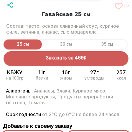
87
Гавайская 25 см
Состав: тесто, основа сливочный соус, куриное
филе, ветчина, ананас, сыр моцарелла.
25 см
30 см
35 см
Заказать за
469
R
КБЖУ
11г
16г
27г
257
на 100гр
белки
жиры
углеводы
ккал
Аллергены:
Ананасы,
Злаки,
Куриное мясо,
Молочные продукты,
Продукты переработки
глютена,
Томаты
Срок годности
от 2°С до 6°С не более 24 часов
Добавьте к своему заказу