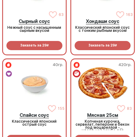
63
163
Сырный соус
Хондаши соус
Нежный соус с насыщенным
Классический японский соус
сырным вкусом
с тонким рыбным вкусом
Заказать за
29
Заказать за
29
R
R
40гр.
420гр.
155
83
Спайси соус
Мясная 25см
Классический японский
Копченая курочка,
острый соус
сервелат, пеперони и бекон
под моцареллой -
идеальное комбо для
любителей всего мясного!